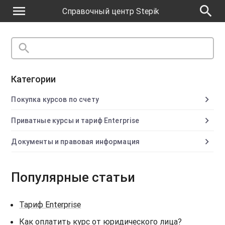
menu
search
Справочный центр Stepik
search
close
Категории
chevron_right
Покупка курсов по счету
chevron_right
Приватные курсы и тариф Enterprise
chevron_right
Документы и правовая информация
Популярные статьи
Тариф Enterprise
Как оплатить курс от юридического лица?