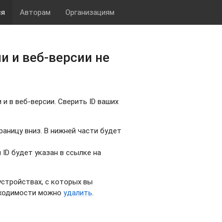
ся
Авторам
Организациям
и и веб-версии не
и в веб-версии. Сверить ID ваших
раницу вниз. В нижней части будет
 ID будет указан в ссылке на
устройствах, с которых вы
обходимости можно
удалить
.