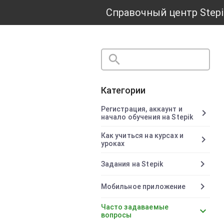
Справочный центр Stepi
search
close
Категории
Регистрация, аккаунт и
chevron_right
начало обучения на Stepik
Как учиться на курсах и
chevron_right
уроках
chevron_right
Задания на Stepik
chevron_right
Мобильное приложение
Часто задаваемые
chevron_right
вопросы