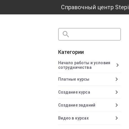
Справочный центр Stepi
search
close
Категории
Начало работы и условия
chevron_right
сотрудничества
chevron_right
Платные курсы
chevron_right
Создание курса
chevron_right
Создание заданий
chevron_right
Видео в курсах