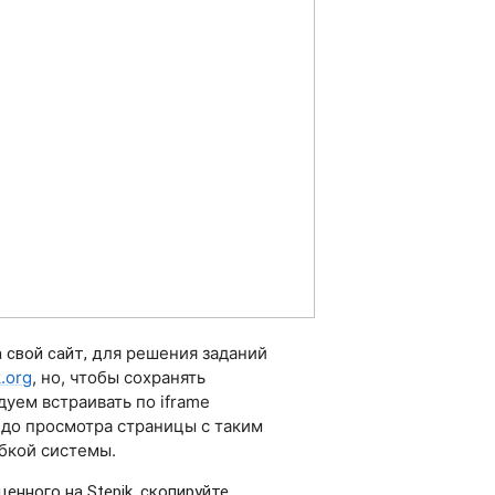
 свой сайт, д
ля решения заданий
k.org
, но, чтобы сохранять
дуем встраивать по iframe
k до просмотра страницы с таким
ибкой системы.
енного на Stepik, скопируйте