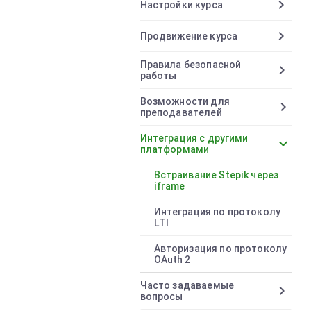
chevron_right
Настройки курса
chevron_right
Продвижение курса
Правила безопасной
chevron_right
работы
Возможности для
chevron_right
преподавателей
Интеграция с другими
chevron_right
платформами
Встраивание Stepik через
iframe
Интеграция по протоколу
LTI
Авторизация по протоколу
OAuth 2
Часто задаваемые
chevron_right
вопросы