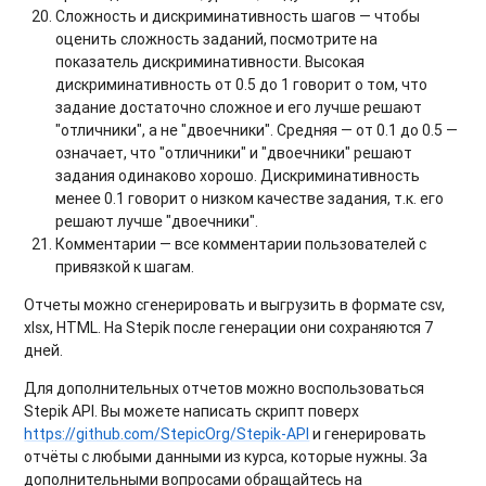
Сложность и дискриминативность шагов — чтобы
оценить сложность заданий, посмотрите на
показатель дискриминативности. Высокая
дискриминативность от 0.5 до 1 говорит о том, что
задание достаточно сложное и его лучше решают
"отличники", а не "двоечники". Средняя — от 0.1 до 0.5 —
означает, что "отличники" и "двоечники" решают
задания одинаково хорошо. Дискриминативность
менее 0.1 говорит о низком качестве задания, т.к. его
решают лучше "двоечники".
Комментарии
—
в
се комментарии пользователей с
привязкой к шагам.
Отчеты можно сгенерировать и выгрузить в формате csv,
xlsx, HTML. На Stepik после генерации они сохраняются 7
дней.
Для дополнительных отчетов можно воспользоваться
Stepik API. Вы можете написать скрипт поверх
https://github.com/StepicOrg/Stepik-API
и генерировать
отчёты с любыми данными из курса, которые нужны. За
дополнительными вопросами обращайтесь на