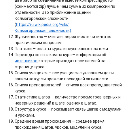
две работы соединённые вместе компрессируются
(сжимаются zip) лучше, чем сумма их компрессий по
отдельности. Это приближение оценки
Колмогоровской сложности
(
https://ru.wikipedia.org/wiki/
Колмогоровская_сложность)
.
Жульничество — считает вероятность читинга по
практическим вопросам.
Платежи — оплаты курса и неуспешные платежи.
Переходы по ссылкам на курс — информация об
источниках
, которые приводят посетителей на
страницу курса.
Список учащихся — все учащиеся с указанием даты
записи на курс и времени последней активности.
Список преподавателей — список всех преподавателей
курса.
Статистика шагов — количество просмотров, верных и
неверных решений в шаге, оценок в шагах.
Структура курса — показывает связь шагов с модулями
и уроками.
Среднее время прохождения — среднее время
прохождения шагов, уроков, модулей и курса.