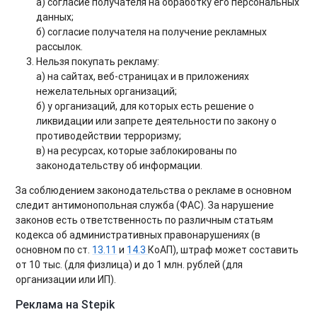
а) согласие получателя на обработку его персональных
данных;
б) согласие получателя на получение рекламных
рассылок.
Нельзя покупать рекламу:
а) на сайтах, веб-страницах и в приложениях
нежелательных организаций;
б) у организаций, для которых есть решение о
ликвидации или запрете деятельности по закону о
противодействии терроризму;
в) на ресурсах, которые заблокированы по
законодательству об информации.
За соблюдением законодательства о рекламе в основном
следит антимонопольная служба (ФАС). За нарушение
законов есть ответственность по различным статьям
кодекса об административных правонарушениях (в
основном по ст.
13.11
и
14.3
КоАП), штраф может составить
от 10 тыс. (для физлица) и до 1 млн. рублей (для
организации или ИП).
Реклама на Stepik