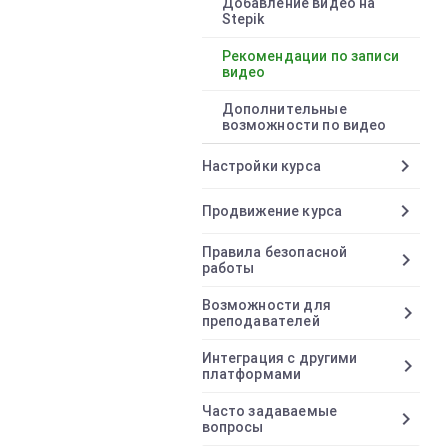
Добавление видео на
Stepik
Рекомендации по записи
видео
Дополнительные
возможности по видео
chevron_right
Настройки курса
chevron_right
Продвижение курса
Правила безопасной
chevron_right
работы
Возможности для
chevron_right
преподавателей
Интеграция с другими
chevron_right
платформами
Часто задаваемые
chevron_right
вопросы