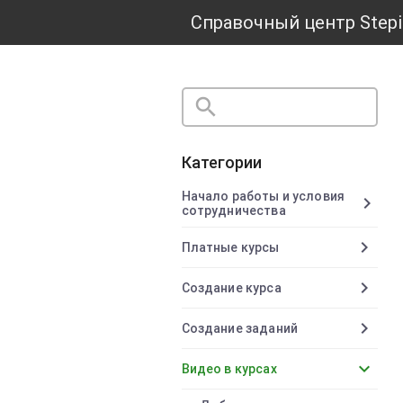
Справочный центр Stepi
search
close
Категории
Начало работы и условия
chevron_right
сотрудничества
chevron_right
Платные курсы
chevron_right
Создание курса
chevron_right
Создание заданий
chevron_right
Видео в курсах