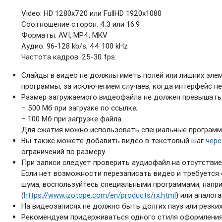
Video: HD 1280х720 или FullHD 1920х1080
Соотношение сторон: 4:3 или 16:9
Форматы: AVI, MP4, MKV
Аудио: 96-128 kb/s, 44 100 kHz
Частота кадров: 25-30 fps.
Слайды в видео не должны иметь полей или лишних эл
программы, за исключением случаев, когда интерфейс н
Размер загружаемого видеофайла не должен превышать
– 500 Мб при загрузке по ссылке;
– 100 Мб при загрузке файла.
Для сжатия можно использовать специальные программ
Вы также можете добавить видео в текстовый шаг
чере
ограничений по размеру.
При записи следует проверить аудиофайл на отсутствие 
Если нет возможности перезаписать видео и требуется 
шума, воспользуйтесь специальными программами, напри
(
https://www.izotope.com/en/products/rx.html
) или аналога
На видеозаписях не должно быть долгих пауз или резких
Рекомендуем придерживаться одного стиля оформления