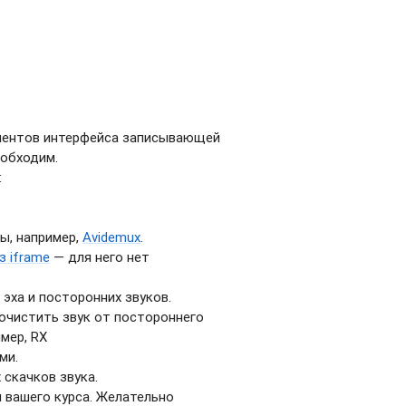
ементов интерфейса записывающей
еобходим.
:
ы, например,
Avidemux
.
з iframe
— для него нет
эха и посторонних звуков.
очистить звук от постороннего
мер, RX
ми.
 скачков звука.
 вашего курса. Желательно