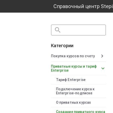
Справочный центр Stepi
search
close
Категории
chevron_right
Покупка курсов по счету
Приватные курсы и тариф
chevron_right
Enterprise
Тариф Enterprise
Подключение курса к
Enterprise-подписке
О приватных курсах
Создание приватного курса