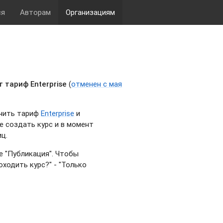
ся
Авторам
Организациям
 тариф Enterprise
(
отменен с мая
ючить тариф
Enterprise
и
е создать курс и в момент
иц.
е "Публикация". Чтобы
ходить курс?" - "Только