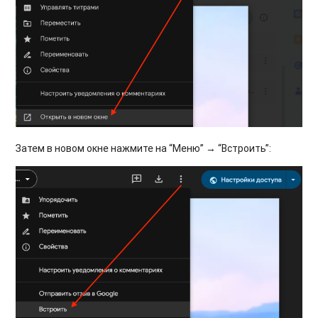
Затем в новом окне нажмите на “Меню” → “Встроить”: