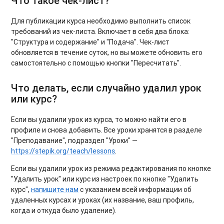
Что такое чек-лист?
Для публикации курса необходимо выполнить список
требований из чек-листа. Включает в себя два блока:
"Структура и содержание
" и "Подача"
. Чек-лист
обновляется в течение суток, но вы можете обновить его
самостоятельно с помощью кнопки
"Пересчитать"
.
Что делать, если случайно удалил урок
или курс?
Если вы удалили урок из курса, то можно найти его в
профиле и снова добавить. Все уроки хранятся в разделе
"Преподавание", подраздел "Уроки" —
https://stepik.org/teach/lessons
.
Если вы удалили урок из режима редактирования по кнопке
"Удалить урок" или курс из настроек по кнопке "Удалить
курс",
напишите нам
с указанием всей информации об
удаленных курсах и уроках (их название, ваш профиль,
когда и откуда было удаление).