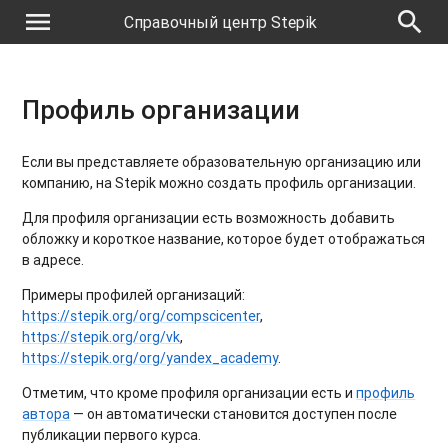
menu
search
Справочный центр Stepik
Профиль организации
Если вы представляете образовательную организацию или
компанию, на Stepik можно создать профиль организации.
Для профиля организации есть возможность добавить
обложку и короткое название, которое будет отображаться
в адресе.
Примеры профилей организаций:
https://stepik.org/org/compscicenter
,
https://stepik.org/org/vk
,
https://stepik.org/org/yandex_academy
.
Отметим, что кроме профиля организации есть и
профиль
автора
— он автоматически становится доступен после
публикации первого курса.